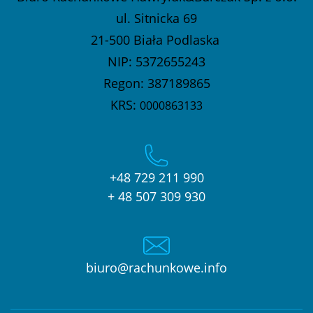
ul. Sitnicka 69
21-500 Biała Podlaska
NIP: 5372655243
Regon: 387189865
KRS:
0000863133
+48 729 211 990
+ 48 507 309 930
biuro@rachunkowe.info